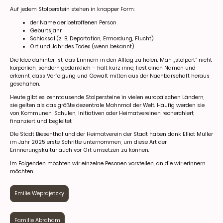
Auf jedem Stolperstein stehen in knapper Form:
der Name der betroffenen Person
Geburtsjahr
Schicksal (z. B. Deportation, Ermordung, Flucht)
Ort und Jahr des Todes (wenn bekannt)
Die Idee dahinter ist, das Erinnern in den Alltag zu holen: Man „stolpert“ nicht
körperlich, sondern gedanklich – hält kurz inne, liest einen Namen und
erkennt, dass Verfolgung und Gewalt mitten aus der Nachbarschaft heraus
geschahen.
Heute gibt es zehntausende Stolpersteine in vielen europäischen Ländern,
sie gelten als das größte dezentrale Mahnmal der Welt. Häufig werden sie
von Kommunen, Schulen, Initiativen oder Heimatvereinen recherchiert,
finanziert und begleitet.
DIe Stadt Biesenthal und der Heimatverein der Stadt haben dank Elliot Müller
im Jahr 2025 erste Schritte unternommen, um diese Art der
Erinnerungskultur auch vor Ort umsetzen zu können.
Im Folgenden möchten wir einzelne Pesonen vorstellen, an die wir erinnern
möchten.
Emilie Weprajetzky
Familie Abraham